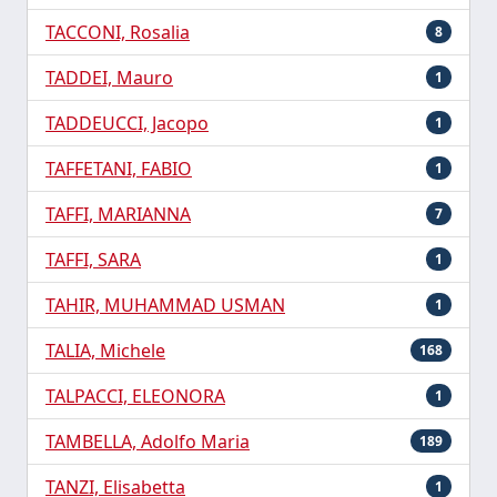
TACCONI, Rosalia
8
TADDEI, Mauro
1
TADDEUCCI, Jacopo
1
TAFFETANI, FABIO
1
TAFFI, MARIANNA
7
TAFFI, SARA
1
TAHIR, MUHAMMAD USMAN
1
TALIA, Michele
168
TALPACCI, ELEONORA
1
TAMBELLA, Adolfo Maria
189
TANZI, Elisabetta
1