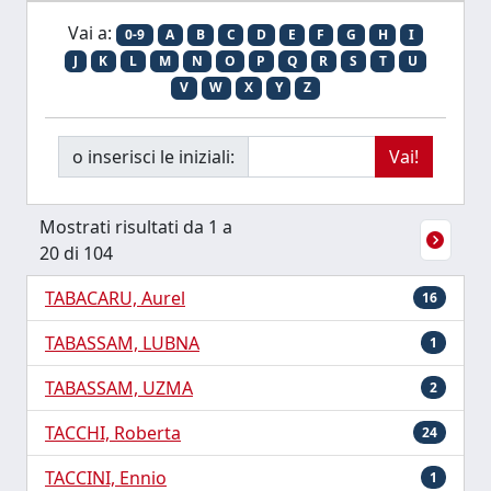
Vai a:
0-9
A
B
C
D
E
F
G
H
I
J
K
L
M
N
O
P
Q
R
S
T
U
V
W
X
Y
Z
o inserisci le iniziali:
Mostrati risultati da 1 a
20 di 104
TABACARU, Aurel
16
TABASSAM, LUBNA
1
TABASSAM, UZMA
2
TACCHI, Roberta
24
TACCINI, Ennio
1