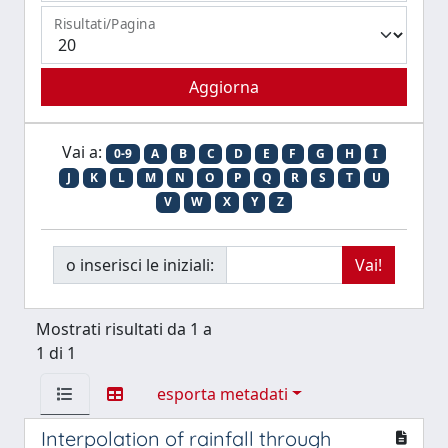
Risultati/Pagina
Vai a:
0-9
A
B
C
D
E
F
G
H
I
J
K
L
M
N
O
P
Q
R
S
T
U
V
W
X
Y
Z
o inserisci le iniziali:
Mostrati risultati da 1 a
1 di 1
esporta metadati
Interpolation of rainfall through