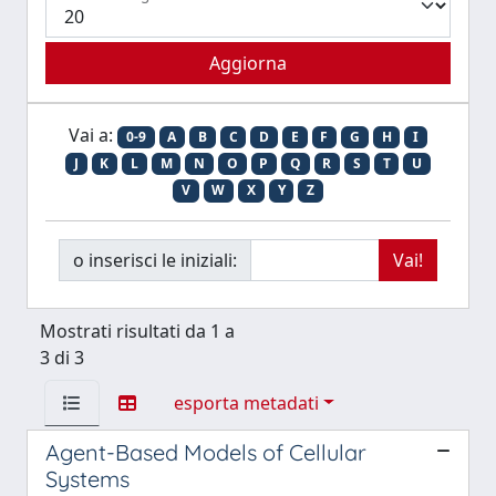
Vai a:
0-9
A
B
C
D
E
F
G
H
I
J
K
L
M
N
O
P
Q
R
S
T
U
V
W
X
Y
Z
o inserisci le iniziali:
Mostrati risultati da 1 a
3 di 3
esporta metadati
Agent-Based Models of Cellular
Systems