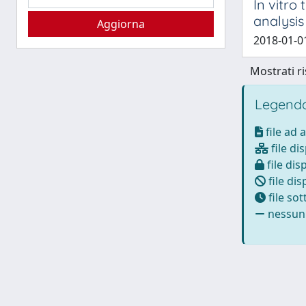
In vitro
analysis
2018-01-01 
Mostrati ri
Legenda
file ad 
file di
file dis
file dis
file so
nessun 