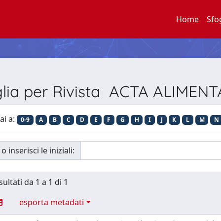
Home
Sfo
glia per Rivista ACTA ALIMENT
ai a:
0-9
A
B
C
D
E
F
G
H
I
J
K
L
M
N
o inserisci le iniziali:
sultati da 1 a 1 di 1
esporta metadati