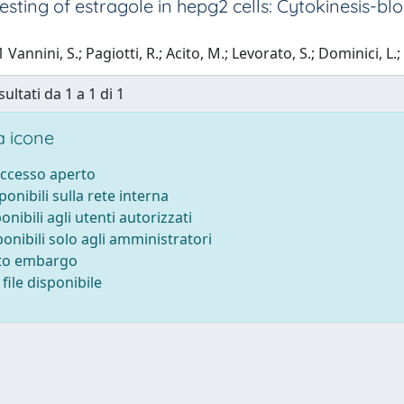
 testing of estragole in hepg2 cells: Cytokinesis-b
Vannini, S.; Pagiotti, R.; Acito, M.; Levorato, S.; Dominici, L.; 
sultati da 1 a 1 di 1
 icone
accesso aperto
sponibili sulla rete interna
ponibili agli utenti autorizzati
ponibili solo agli amministratori
tto embargo
file disponibile