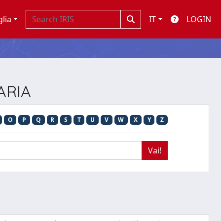
glia
IT
LOGIN
ARIA
O
P
Q
R
S
T
U
V
W
X
Y
Z