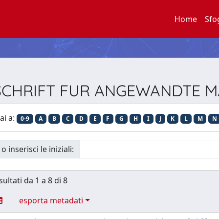
Home
Sfo
EITSCHRIFT FUR ANGEWANDTE
ai a:
0-9
A
B
C
D
E
F
G
H
I
J
K
L
M
N
o inserisci le iniziali:
sultati da 1 a 8 di 8
esporta metadati