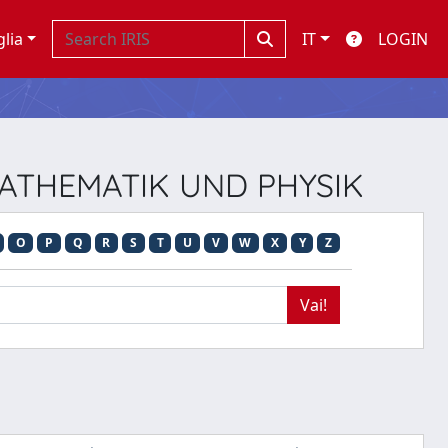
glia
IT
LOGIN
 MATHEMATIK UND PHYSIK
O
P
Q
R
S
T
U
V
W
X
Y
Z