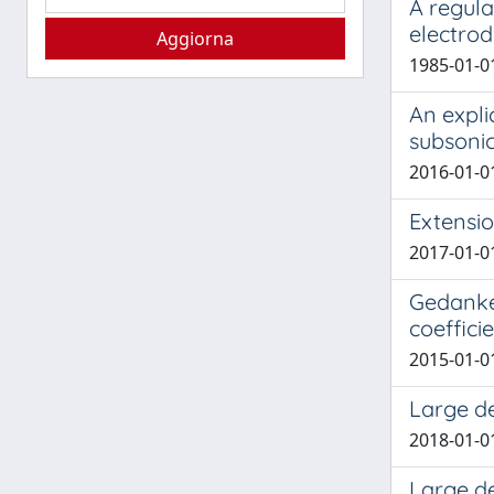
A regula
electro
1985-01-01
An expli
subsoni
2016-01-01 
Extensio
2017-01-01 
Gedanken
coeffici
2015-01-01 
Large d
2018-01-01 
Large d