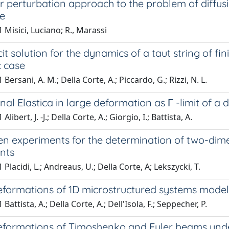
r perturbation approach to the problem of diffu
de
 Misici, Luciano; R., Marassi
cit solution for the dynamics of a taut string of fi
c case
Bersani, A. M.; Della Corte, A.; Piccardo, G.; Rizzi, N. L.
nal Elastica in large deformation as Γ -limit of a
Alibert, J. -J.; Della Corte, A.; Giorgio, I.; Battista, A.
 experiments for the determination of two-dimen
ents
Placidi, L.; Andreaus, U.; Della Corte, A; Lekszycki, T.
eformations of 1D microstructured systems mode
Battista, A.; Della Corte, A.; Dell'Isola, F.; Seppecher, P.
eformations of Timoshenko and Euler beams under