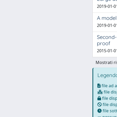
2019-01-01 
A model 
2019-01-01
Second-g
proof
2015-01-01 
Mostrati ri
Legenda
file ad 
file di
file dis
file dis
file so